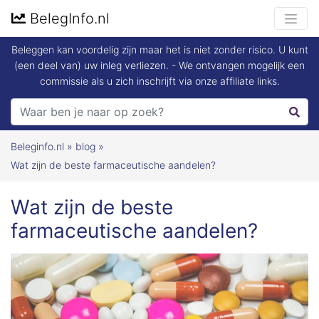
BelegInfo.nl
Beleggen kan voordelig zijn maar het is niet zonder risico. U kunt
(een deel van) uw inleg verliezen. - We ontvangen mogelijk een
commissie als u zich inschrijft via onze affiliate links.
Beleginfo.nl
»
blog
»
Wat zijn de beste farmaceutische aandelen?
Wat zijn de beste
farmaceutische aandelen?