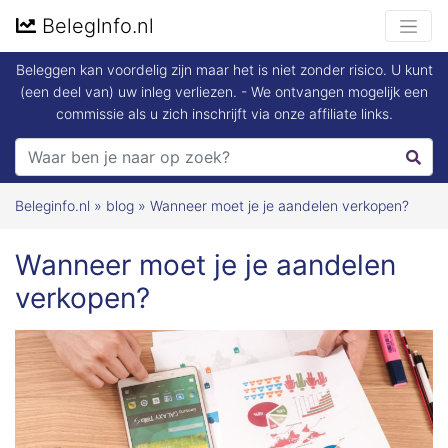
BelegInfo.nl
Beleggen kan voordelig zijn maar het is niet zonder risico. U kunt
(een deel van) uw inleg verliezen. - We ontvangen mogelijk een
commissie als u zich inschrijft via onze affiliate links.
Beleginfo.nl
»
blog
»
Wanneer moet je je aandelen verkopen?
Wanneer moet je je aandelen
verkopen?