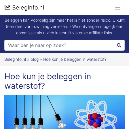
BelegInfo.nl
Beleggen kan voordelig zijn maar het is niet zonder risico. U kunt
(een deel van) uw inleg verliezen. - We ontvangen mogelijk een
commissie als u zich inschrijft via onze affiliate links.
Beleginfo.nl
»
blog
»
Hoe kun je beleggen in waterstof?
Hoe kun je beleggen in
waterstof?